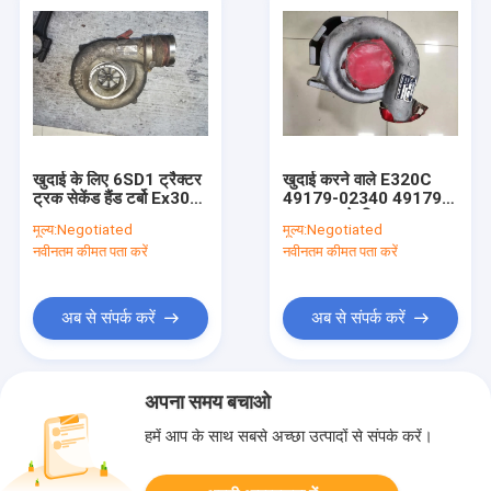
खुदाई के लिए 6SD1 ट्रैक्टर
खुदाई करने वाले E320C
ट्रक सेकेंड हैंड टर्बो Ex300-
49179-02340 49179-
2 114400-3561
02260 . के लिए S6K दूसरा
मूल्य:
Negotiated
मूल्य:
Negotiated
हाथ टर्बो
नवीनतम कीमत पता करें
नवीनतम कीमत पता करें
अब से संपर्क करें
अब से संपर्क करें
अपना समय बचाओ
हमें आप के साथ सबसे अच्छा उत्पादों से संपर्क करें।