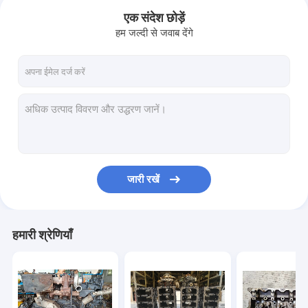
एक संदेश छोड़ें
हम जल्दी से जवाब देंगे
जारी रखें
घर
हमारी श्रेणियाँ
उत्पादों
हमारे बारे में