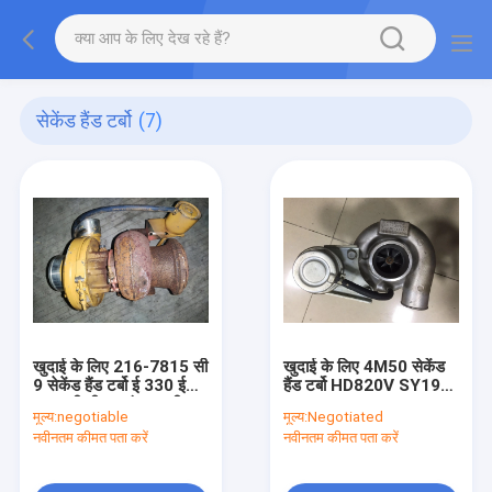
सेकेंड हैंड टर्बो
(7)
खुदाई के लिए 216-7815 सी
खुदाई के लिए 4M50 सेकेंड
9 सेकेंड हैंड टर्बो ई 330 ई
हैंड टर्बो HD820V SY195-
330 सी डीजल इंजन स्टील
10 ME444897 49389-
मूल्य:
negotiable
मूल्य:
Negotiated
सामग्री:
02140
नवीनतम कीमत पता करें
नवीनतम कीमत पता करें