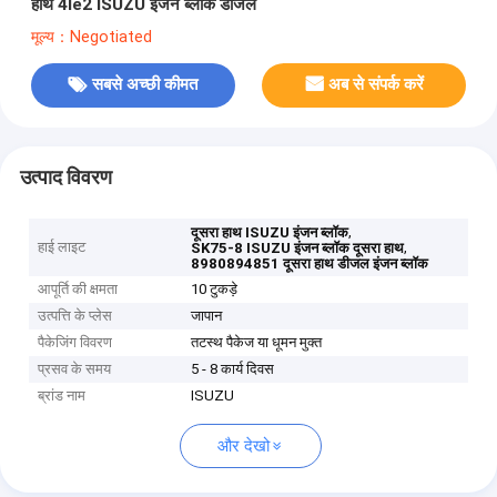
हाथ 4le2 ISUZU इंजन ब्लॉक डीजल
मूल्य：Negotiated
सबसे अच्छी कीमत
अब से संपर्क करें
उत्पाद विवरण
,
दूसरा हाथ ISUZU इंजन ब्लॉक
हाई लाइट
,
SK75-8 ISUZU इंजन ब्लॉक दूसरा हाथ
8980894851 दूसरा हाथ डीजल इंजन ब्लॉक
आपूर्ति की क्षमता
10 टुकड़े
उत्पत्ति के प्लेस
जापान
पैकेजिंग विवरण
तटस्थ पैकेज या धूमन मुक्त
प्रसव के समय
5 - 8 कार्य दिवस
ब्रांड नाम
ISUZU
और देखो